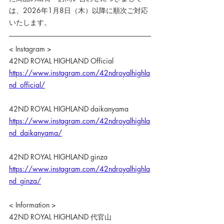
は、2026年1月8日（木）以降に順次ご対応
いたします。
< Instagram >
42ND ROYAL HIGHLAND Official
https://www.instagram.com/42ndroyalhighla
nd_official/
42ND ROYAL HIGHLAND daikanyama
https://www.instagram.com/42ndroyalhighla
nd_daikanyama/
42ND ROYAL HIGHLAND ginza
https://www.instagram.com/42ndroyalhighla
nd_ginza/
< Information >
42ND ROYAL HIGHLAND 代官山