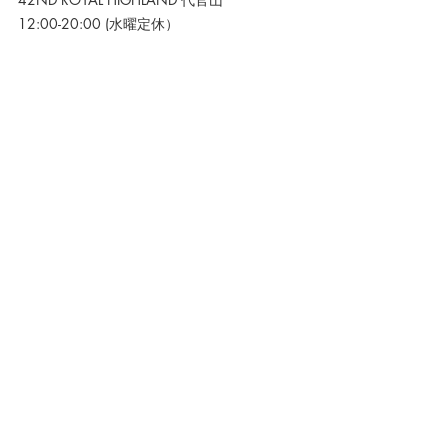
12:00-20:00 (水曜定休）
※平日のみ　ランチタイム休憩：13:30 ~ 
14:15　イブニング休憩：17:30 ~ 17:45
（お客様の入店状況により、お時間が変動す
ることがあります。）
03-3477-7291
Mail でのお問合せはコチラ>>
42ND ROYAL HIGHLAND 銀座
12:00-20:00 (水曜定休）
03-3569-0032
Mail でのお問合せはコチラ>>
ONLINE STORE
12:00-20:00 (水・日曜定休）
Mail でのお問合せはコチラ>>