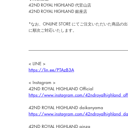
42ND ROYAL HIGHLAND 代官山店
42ND ROYAL HIGHLAND 銀座店
*なお、
ONLINE STORE 
にて
ご注文いただいた商品の出
に順次ご対応いたします。
< LINE >
https://lin.ee/PTAzB3A
< Instagram >
42ND ROYAL HIGHLAND Official
https://www.instagram.com/42ndroyalhighland_offi
42ND ROYAL HIGHLAND daikanyama
https://www.instagram.com/42ndroyalhighland_d
42ND ROYAL HIGHLAND ginza