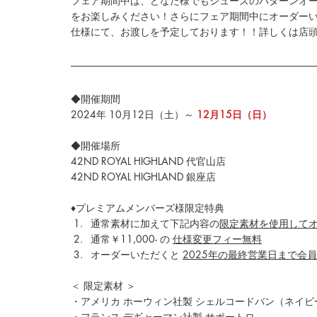
フェア期間中は、どなた様でもシューズのパターンオ
をお楽しみください！さらにフェア期間中にオーダーい
仕様にて、お渡しを予定しております！！詳しくは店
◆開催期間
2024年 10月12日（土）～ 
12月15日（日）
◆開催場所
42ND ROYAL HIGHLAND 代官山店
42ND ROYAL HIGHLAND 銀座店
♦プレミアムメンバーズ様限定特典
通常素材に加えて下記内容の
限定素材を使用して
通常￥11,000- の 
仕様変更フィー無料
オーダーいただくと 
2025年の最終営業日まで会
＜ 限定素材 ＞
・
アメリカ ホーウィン社製 シェルコードバン（ネイビ
・フランス デギャーマン社製 サポートロ